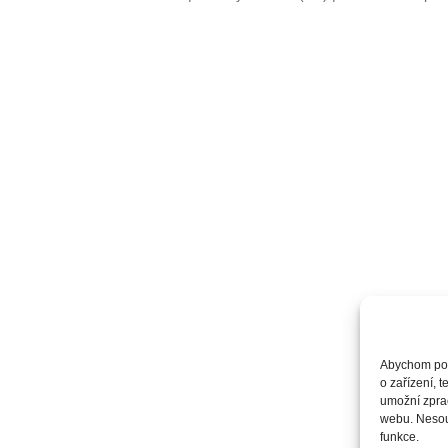
Abychom posk
o zařízení, 
umožní zprac
webu. Nesouh
funkce.