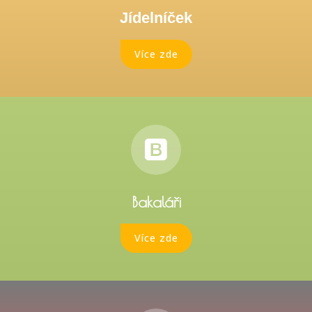
Jídelníček
Více zde
Bakaláři
Více zde