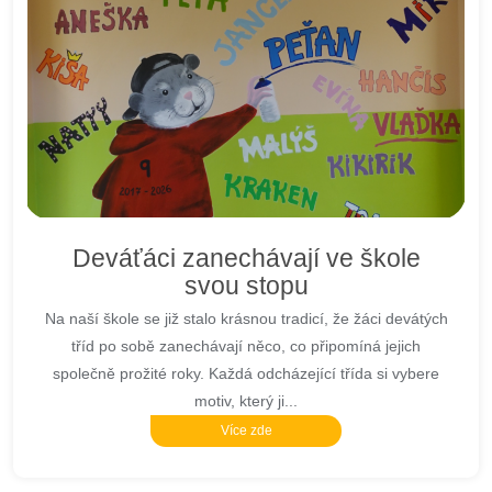
Deváťáci zanechávají ve škole
svou stopu
Na naší škole se již stalo krásnou tradicí, že žáci devátých
tříd po sobě zanechávají něco, co připomíná jejich
společně prožité roky. Každá odcházející třída si vybere
motiv, který ji...
Více zde