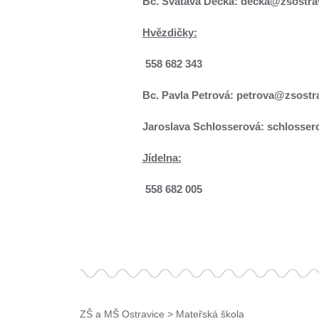
Bc. Svatava Děcká: decka@zsostra
Hvězdičky:
558 682 343
Bc. Pavla Petrová: petrova@zsostr
Jaroslava Schlosserová: schlosser
Jídelna:
558 682 005
ZŠ a MŠ Ostravice
>
Mateřská škola