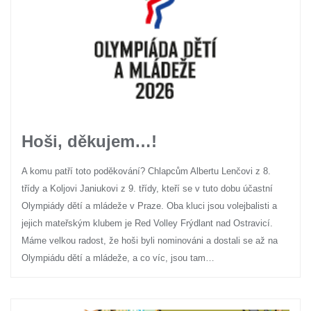
Hoši, děkujem…!
A komu patří toto poděkování? Chlapcům Albertu Lenčovi z 8.
třídy a Koljovi Janiukovi z 9. třídy, kteří se v tuto dobu účastní
Olympiády dětí a mládeže v Praze. Oba kluci jsou volejbalisti a
jejich mateřským klubem je Red Volley Frýdlant nad Ostravicí.
Máme velkou radost, že hoši byli nominováni a dostali se až na
Olympiádu dětí a mládeže, a co víc, jsou tam…