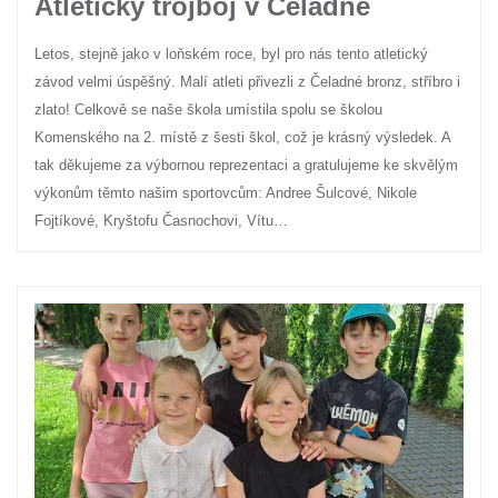
Atletický trojboj v Čeladné
Letos, stejně jako v loňském roce, byl pro nás tento atletický
závod velmi úspěšný. Malí atleti přivezli z Čeladné bronz, stříbro i
zlato! Celkově se naše škola umístila spolu se školou
Komenského na 2. místě z šesti škol, což je krásný výsledek. A
tak děkujeme za výbornou reprezentaci a gratulujeme ke skvělým
výkonům těmto našim sportovcům: Andree Šulcové, Nikole
Fojtíkové, Kryštofu Časnochovi, Vítu…