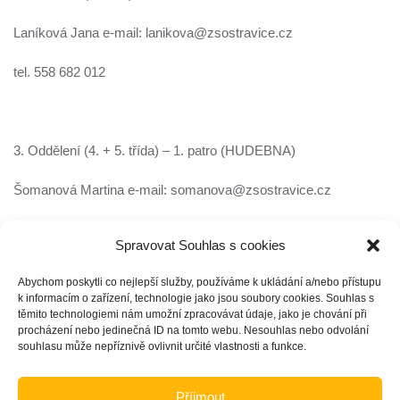
Laníková Jana e-mail: lanikova@zsostravice.cz
tel. 558 682 012
3. Oddělení (4. + 5. třída) – 1. patro (HUDEBNA)
Šomanová Martina e-mail: somanova@zsostravice.cz
tel. 558 682 012
Spravovat Souhlas s cookies
Abychom poskytli co nejlepší služby, používáme k ukládání a/nebo přístupu
k informacím o zařízení, technologie jako jsou soubory cookies. Souhlas s
těmito technologiemi nám umožní zpracovávat údaje, jako je chování při
procházení nebo jedinečná ID na tomto webu. Nesouhlas nebo odvolání
souhlasu může nepříznivě ovlivnit určité vlastnosti a funkce.
ZŠ a MŠ Ostravice
>
Školní družina
>
Kontakty ŠD
Příjmout