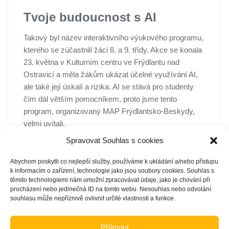
Tvoje budoucnost s AI
Takový byl název interaktivního výukového programu,
kterého se zúčastnili žáci 8. a 9. třídy. Akce se konala
23. května v Kulturním centru ve Frýdlantu nad
Ostravicí a měla žákům ukázat účelné využívání AI,
ale také její úskalí a rizika. AI se stává pro studenty
čím dál větším pomocníkem, proto jsme tento
program, organizovaný MAP Frýdlantsko-Beskydy,
velmi uvítali.
Spravovat Souhlas s cookies
Abychom poskytli co nejlepší služby, používáme k ukládání a/nebo přístupu
k informacím o zařízení, technologie jako jsou soubory cookies. Souhlas s
těmito technologiemi nám umožní zpracovávat údaje, jako je chování při
procházení nebo jedinečná ID na tomto webu. Nesouhlas nebo odvolání
souhlasu může nepříznivě ovlivnit určité vlastnosti a funkce.
ZŠ a MŠ Ostravice
>
Aktuality
>
Tvoje budoucnost s AI
Příjmout