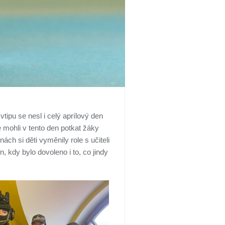
ipu se nesl i celý aprílový den
e mohli v tento den potkat žáky
h si děti vyměnily role s učiteli
, kdy bylo dovoleno i to, co jindy