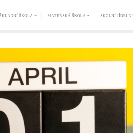
ÁKLADNÍ ŠKOLA
MATEŘSKÁ ŠKOLA
ŠKOLNÍ JÍDELN