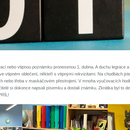
raci nebo vtipnou poznámku pronesenou 1. dubna. A duchu legrace a vt
y ve vtipném oblečení, někteří s vtipnými rekvizitami. Na chodbách jst
 nebo třeba v maskáčovém přestrojení. V mnoha vyučovacích hodinác
učitelé si dokonce napsali písemku a dostali známku. Zkrátka byl to den
PRÍL!