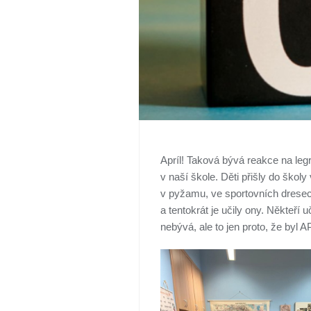
Apríl! Taková bývá reakce na leg
v naší škole. Děti přišly do škol
v pyžamu, ve sportovních dresech
a tentokrát je učily ony. Někteří 
nebývá, ale to jen proto, že byl A