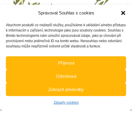
Spravovat Souhlas s cookies
Abychom poskytli co nejlepší služby, používáme k ukládání a/nebo přístupu
k informacím o zařízení, technologie jako jsou soubory cookies. Souhlas s
těmito technologiemi nám umožní zpracovávat údaje, jako je chování při
procházení nebo jedinečná ID na tomto webu. Nesouhlas nebo odvolání
souhlasu může nepříznivě ovlivnit určité vlastnosti a funkce.
ZŠ a MŠ Ostravice
>
Aktuality
>
Lampionový průvod
Příjmout
Search
for:
Odmítnout
Zobrazit předvolby
Copyright © 2022 ZŠ a MŠ Ostravice |
Zásady cookies (EU)
|
Prohlášení
o přístupnosti
Zásady cookies