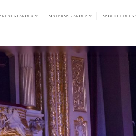
ÁKLADNÍ ŠKOLA
MATEŘSKÁ ŠKOLA
ŠKOLNÍ JÍDELN