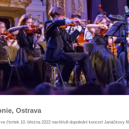
nie, Ostrava
 čtvrtek 10. března 2022 navštívili dopolední koncert Janáčkovy fi